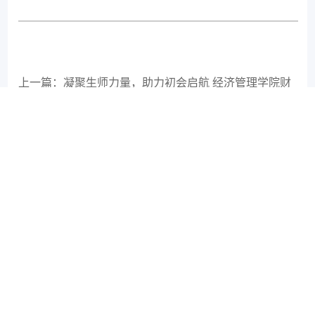
2405301班同学集体观看
观看颁授仪式，我的内心满是崇敬与自
豪。那些获奖者是国家的脊梁，他们在各自领
域拼搏奉献，在平凡中铸就伟大。他们为科
研、为民生、为国防奉献一生。这一仪式是对
奉献者的礼赞，彰显国家对英雄的敬重，也激
励着我们以他们为榜样，奋勇前行。
上一篇：凝聚生师力量，助力初会启航 经济管理学院财
务管理专业举办初级会计职称考试经验分享会