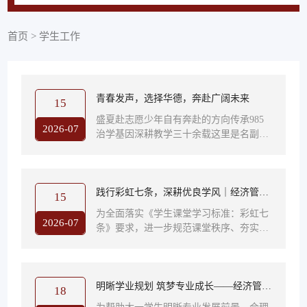
首页
>
学生工作
青春发声，选择华德，奔赴广阔未来
15
盛夏赴志愿少年自有奔赴的方向传承985
2026-07
治学基因深耕教学三十余载这里是名副其
实的工程师摇篮更是直通500强的成才平
台 声声代言 句句热爱青春的模样便是华
德最好的模样承载名校底蕴培育时代英才
在这里扎根成长 锤炼本领在这里奔赴理想
践行彩虹七条，深耕优良学风｜经济管理
15
成就未来无数少年从华德出发走向广阔平
学院召开课堂学习标准专题研讨会
为全面落实《学生课堂学习标准：彩虹七
台奔赴璀璨前程经济管理学院融合工科特
2026-07
条》要求，进一步规范课堂秩序、夯实学
色培育复合型商科人才培育学生全方面发
风建设成效，经济管理学院于近日召开课
展链接头部企业平台共同书写属于你的
堂学习标准专题研讨会。全体辅导员参
“经管”新篇章盛夏赴鸿志我们在哈尔滨
会，会议由经济管理学院学生发展中心主
华...
任孙宇锋主持。 会议伊始，孙宇锋主任传
明晰学业规划 筑梦专业成长——经济管理
18
达学校专项工作精神，明确工作时间节点
学院财务管理系开展大一学生学业规划主