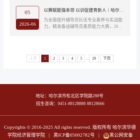
步履转瞬奔赴下一程崭新的际遇在匆匆步
《...
履之间总有不期而遇的温柔在压力与疲惫
以赛赋能强本领 以训促建育新人｜哈尔滨
05
之外总有藏在细节里的小确幸现在让我们
华德学院第四十期辅导员工作坊圆满举行
为全面提升辅导员队伍专业素养与实战能
一起走进真实的大学生存状态忙归忙快乐
2026-06
力，精准备战辅导员素质能力大赛，2026
永远不打烊 一、 忙，是大学生的共同底
年6月1日，我校第四十期辅导员工作坊顺
色 周一到周五的课表被填得满满当当作业
利开展。本次工作坊聚焦谈心谈话与案例
和任务接踵而至很多时候忙碌是常态也
分析现场模拟训练，特邀黑龙江中医药大
是...
学人文与管理学院党委副书记、黑龙江省
...
上页
1
2
3
4
5
29
下页
首批“最美高校辅导员”车志远教授，黑龙
江大学外国语言文学学院团委书记、龙江
最美高校辅导员于洋老师莅临现场指导，
学生处马旭远处长出席，各二级学院学生
发展中心辅导员代表参训学习。培训紧...
地址：哈尔滨市松北区学院路288号
招生咨询：0451-88128888 88128666
Copyrights © 2016-2025 All rights reserved. 版权所有 哈尔滨华德
学院经济管理学院
|
黑ICP备05002782号
|
黑公网安备