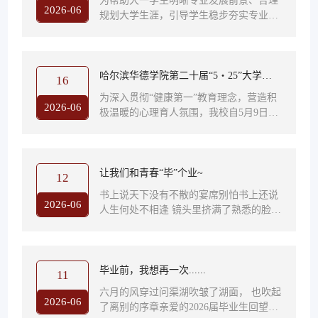
为帮助大一学生明晰专业发展前景、合理
与执行标准。他对照课堂七项准则逐条解
2026-06
规划大学生涯，引导学生稳步夯实专业基
题班会
读，结合学院课堂管理实际，剖析现存薄
础，2026年6月15日，经济管理学院财务
弱问题，明确具体改进方向。 随后，全体
管理系学业导师深入各班，开展大一学生
辅导员就标准落地、督导机制与宣教方
学业规划主题班会。 班会上，各位学业导
式...
师结合财务管理专业人才培养方案与行业
哈尔滨华德学院第二十届“5・25”大学生
16
发展现状展开讲解。针对出现目标迷茫、
心理健康文化节活动回顾
为深入贯彻“健康第一”教育理念，营造积
学习节奏混乱、专业认知不足等问题，导
2026-06
极温暖的心理育人氛围，我校自5月9日
师们引导同学们要端正学习态度，扎实学
起，以“启心·润行·凝光”为主题，紧密围
好财务会计、财务管理等核心课程，养成
绕“五色心育・沁心计划”，开展了一系列
良好的学习习惯。同时结合当下行业发
丰富多彩的心理健康活动。活动历时一个
展...
月，共举办各级各类活动59场，累计覆盖
让我们和青春“毕”个业~
12
师生数万人次。其中，校级层面成功举办
书上说天下没有不散的宴席别怕书上还说
心理游园会、专家讲座、教师成长联盟、
2026-06
人生何处不相逢 镜头里挤满了熟悉的脸四
非遗体验等15场示范性活动；院级层面开
年时光被压缩成这一帧画面黑压压的学士
展了“情绪宣泄墙”“校园寻宝”“毕业季疗愈
服下面是每个人各自发光的未来“3,2,1，
工坊”及心理主题班会等44场...
毕业快乐！”穿上学士服才发现原来最好
的搭配不是学位帽和垂布而是你们站在我
毕业前，我想再一次......
11
左右不用刻意摆姿势随意靠在一起笑容就
六月的风穿过问渠湖吹皱了湖面， 也吹起
自然跑出来了 左右滑动查看更多以后各奔
2026-06
了离别的序章亲爱的2026届毕业生回望这
东西但此刻的合照证明我们的青春是彼此