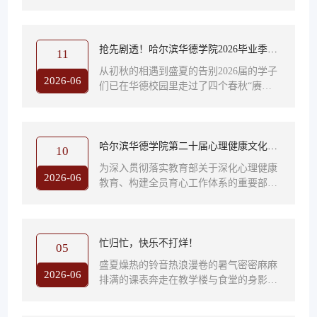
四年课堂的思辨、实训的汗水活动的欢
当过的“同学”还记得吗？还有那些藏在日
笑、图书馆的灯光一点点铺满了一千多个
常里的光：练习合唱比赛偷偷跑...
日夜你也从那个初入校门时眼里写满好奇
的少年长成了今天站在人生路口眼神坚
抢先剧透！哈尔滨华德学院2026毕业季活
11
定、能独当一面的青年 在奔赴下一场山海
动清单来了！
从初秋的相遇到盛夏的告别2026届的学子
之前不妨稍稍慢下来，留一点时间给自己
2026-06
们已在华德校园里走过了四个春秋“赓续·
完成这十几件微小却重要的事认真地，和
新程” 是传承，更是起航这个毕业季哈尔
这座城市、这所校园这段滚烫的青春，做
滨华德学院为2026届全体毕业生精心准备
一个温柔的约定我们不说道别只说“前程
了一系列温暖而难忘的活动逐梦山海，挺
似...
膺担当愿2026届全体毕业生赓续华德荣
哈尔滨华德学院第二十届心理健康文化节
10
光，奔赴锦绣新程！逐梦·启程·座谈会 师
闭幕式暨2025-2026学年优秀心理工作者
为深入贯彻落实教育部关于深化心理健康
生围坐，细数校园点滴畅谈理想，寄语锦
2026-06
教育、构建全员育心工作体系的重要部
表彰仪式圆满举行
绣前程2026届毕业生座谈会是离校前最温
署，全面总结学校第二十届心理健康文化
暖的一次交心你的每一句分享都将成为华
节活动成果、表彰先进、凝聚力量，推动
德故事里珍贵的回响时间：6月12日 13:
心理育人高质量发展， 6月9日，哈尔滨华
0...
德学院第二十届心理健康文化节闭幕式暨
忙归忙，快乐不打烊！
05
2025-2026学年优秀心理工作者表彰仪式
盛夏燥热的铃音热浪漫卷的暑气密密麻麻
在图书馆学术报告厅举行。 副校长魏可
2026-06
排满的课表奔走在教学楼与食堂的身影大
霏、学生处处长马旭远、学生处副处长高
学生活总与盛夏的忙碌紧紧相依常在夏夜
雨萌、全体学生工作者及各学院学生代表
晚风里感慨时光仓促热风裹挟来去匆匆的
出席本次闭幕式。 学生处处长马旭远宣读