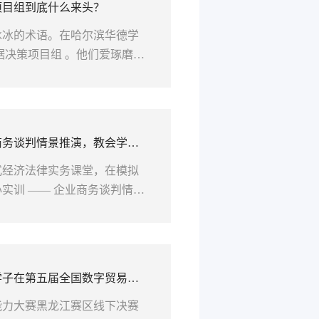
项目组到底什么来头？
...
冰冰的术语。在哈尔滨华德学
据决策项目组 。他们爱琢磨数
thon、统计分析，真正用到
步一个脚印，从校赛走到国
是项目组，不如说这是一个让
能量场”。01从课堂到赛场,
商务谈判情景推演，教会学生
式经济法律实务课堂，在模拟
实训 —— 企业商务谈判情景
查，通过企业全员角色扮演、
学生跳出单一法条学习，站在
，树立商事交易前置风险防控
生后的处置方式，缺少对交易
学子在第五届全国数字贸易综
能力大赛黑龙江赛区线下决赛