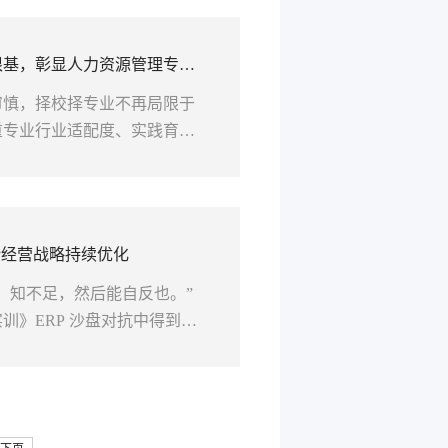
学业提升与综合素质成长，让
校实训环节，专业长期与省内
根基，彰显人力资源管理专业
培...
审慎，择校择专业不再局限于
重专业行业适配度、实践育人
能力，助力学子顺畅完成校园
应用型人才培养目标，回应广
滨华德学院经济管理学院人力
“赛事赋能+实景实习+校企共
P经营战略持续优化
；知不足，然后能自反也。”
训》ERP 沙盘对抗中得到充
课程并未直接开启第二轮竞
，以数据为依据、以问题为导
过反思迭代优化企业发展战
P 模拟经营中，各小组独立完成