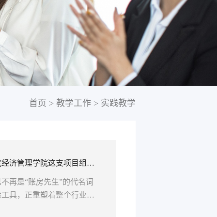
首页
>
教学工作
>
实践教学
院经济管理学院这支项目组让
不再是“账房先生”的代名词
策工具，正重塑着整个行业的
理学院，有一群年轻人，正以