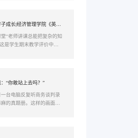
财经赛场上一次次证明自己。
专注数智财务实战、痴迷财税
。一、这里不教“死记账”，
子成长|经济管理学院《英语
堂“老师讲课总能把复杂的知
 这是学生期末教学评价中对
难懂、逻辑繁杂的英语语法，
案例拆解语法难点，将抽象时
专业、贴近日常的生动案例，
，经过系统学习，自己熟练掌
：“你敢站上去吗？”
着一台电脑反复听商务谈判录
麻麻的真题册。这样的画面，
生。那些后来在全国赛场上拿
出来的。 项目组有个习惯：
近三年的赛题，再坐下来讨论
项目组形成了分层培养的路