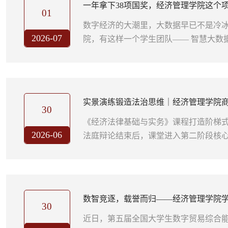
一年拿下38项国奖，经济管理学院这个
子。低年级从语言基础抓起，每周强化词汇
01
数字经济的大潮里，大数据早已不是冷
2026-07
院，有这样一个学生团队—— 智慧大数
据，喜欢和算法较劲，把课堂上学到的Py
了全国大赛的战场上。这两年，团队一
赛，拿下了不少历史性的突破。与其说
热爱数据的年轻人互相激发、共同成长的“
实景演练锻造法治思维｜经济管理学院
他们搭起一座桥很多同学刚进来时，空...
30
事前防控商事合作法律风险
《经济法律基础与实务》课程打造阶梯
2026-06
法庭辩论结束后，课堂进入第二阶段核心
推演。该环节聚焦商事交易事前风险排
双向合作磋商的实景模式，让经管专业
企业经营视角研判合作项目法律合规性
意识。 传统经济法教学大多聚焦纠纷发
数智竞逐，载誉而归——经济管理学院
前期合作洽谈、合同磋商环节的法律教...
30
合能力大赛黑龙江赛区斩获奖项
近日，第五届全国大学生数字贸易综合