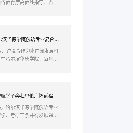
由省教育厅高教处指导、省双
是省内数字商科领域重磅实战
勇拼搏，从全省各校参赛队伍
分展现学院跨学科复合型人才
agoods AI 实战赛、跨境直
尔滨华德学院俄语专业复合型
经贸、跨境合作迎来广阔发展机
。在哈尔滨华德学院，每年都
不少家长坦言，当初填报志愿
德俄语，这份认可背后，是专
朗的就业前景。 一、立足地
发展赛道哈尔滨华德学院俄语
护航学子奔赴中俄广阔前程
路。哈尔滨华德学院俄语专业
留学、考研三条并行发展通
俄语人才，遍布中俄经贸、教
小班化教学、双背景优质师