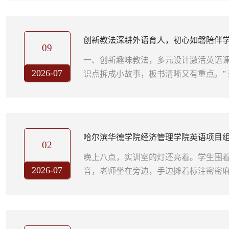
键盘为基石、以数据为筹码，在国家级
他们，就是财务信息化项目组——一个
技能竞技、敢于征战国赛舞台的硬核团队
创新教法深耕外语育人，初心如磐陪伴学
是搭建通往数智时代的桥梁四年前，...
09
语法》课实践
一、创新趣味教法，多元设计激活英语课
2026-07
识点拆成小故事，板书清晰又有重点。”
邹向辉老师课堂的由衷赞美。面对晦涩
邹老师常态化穿插生活化、场景化趣味
态、复合句、句法结构转化为贴近英语
大幅降低学生理解门槛。多名学生反馈
哈尔滨华德学院经济管理学院英语项目组
握英语句法与核心语法规则，语言表达...
02
晚上八点，实训室的灯还亮着。学生围
2026-07
音，老师坐在旁边，手边摊着标注密密
在英语项目组备赛期间几乎每晚都在发
回的奖杯，就是从这些不起眼的深夜里磨
每次带学生参赛前，指导教师先做一遍
难点在哪、学生可能卡在哪。基于此，