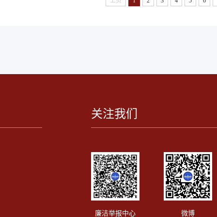
上页
1
2
3
4
5
6
原材料采购、生产线搭建、产品生产、市.
关注我们
廉洁举报中心
微博