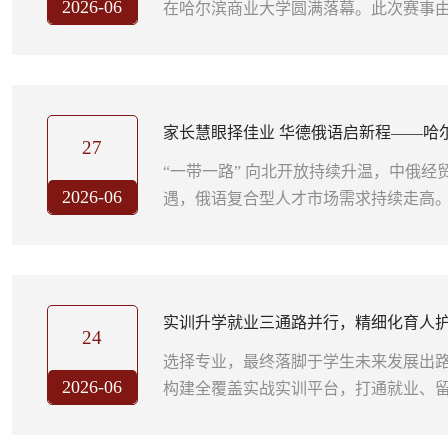
2026-06
在哈尔滨商业大学圆满落幕。此次赛事
创教指委主办、哈尔滨商业大学承办，
赛事。经济管理学院多支跨专业队伍奋
中脱颖而出，斩获省级三等奖荣誉，充
培养实效。此次大赛设置义乌小商品城 Chin
家长慧眼择佳业 华德俄语启新程——哈
播 AI 数字营销赛、影刀 AI + 流程自...
27
育人结硕果
“一带一路” 向北开放持续升温，中俄
2026-06
遇，俄语复合型人才市场需求持续走高
有大量家长主动为孩子选择俄语专业，
时反复对比多方院校，最终坚定选择华
业独有的办学特色、完善的育人体系与明
缘战略，抓住时代刚需，家长看好长远
实训升学就业三通路并行，精细化育人
专业创办于2007年，是校级重点专业...
24
选择专业，最终落脚于学生未来发展出
2026-06
构建全覆盖实战实训平台，打通就业、
道，近二十年为社会输送近千名复合型
育、文旅、海外工程等行业；同时依托