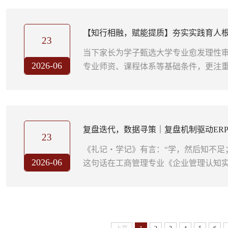
资、全周期精细化育人管理，兼顾学生
家长无需为孩子毕业后的发展发愁。 在
【知行相融，赋能提质】夯实实践育人
数十家对俄外贸企业、跨境电商平台、涉外
23
办学特色
当下家长为学子甄选大学专业愈发理性
2026-06
专业师资、课程体系等基础条件，更注
平台资源，考量专业能否培育学生实操
求学向职场就业的过渡。为立足新时代
大家长助力学子成才的美好期许，哈尔
资源管理专业深耕应用型人才培养，构建
复盘迭代，数据寻策｜复盘机制驱动ER
育+特色专业活动”四位一体育人体系，...
23
《礼记・学记》有言：“学，然后知不足
2026-06
这句话在工商管理专业《企业管理认知实
分印证。首轮数字化模拟经营结束后，
赛，而是设置完整的深度复盘总结环节
向，引导各小组自主剖析经营得失，通
略，实现实训效果层层提升。 首轮 ER